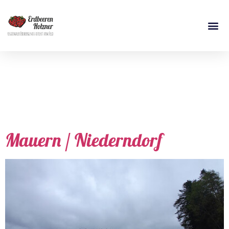
Schlagwort:
reginaler Spargel
Mauern / Niederndorf