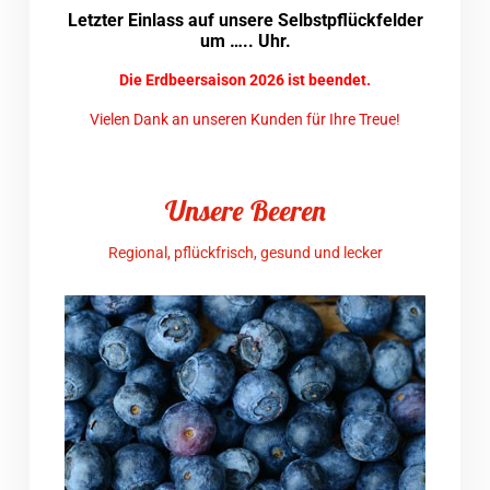
Letzter Einlass auf unsere Selbstpflückfelder
um ….. Uhr.
Die Erdbeersaison 2026 ist beendet.
Vielen Dank an unseren Kunden für Ihre Treue!
Unsere Beeren
Regional, pflückfrisch, gesund und lecker​
J
S
a
g
J