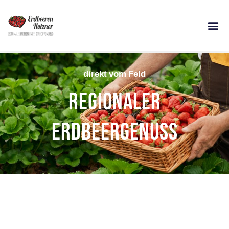
Startseite
direkt vom Feld
regionaler
Erdbeergenuss