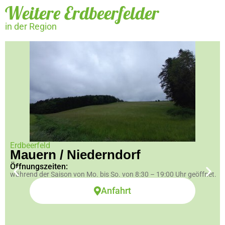
Weitere Erdbeerfelder
in der Region
Erdbeerfeld
Mauern / Niederndorf
Öffnungszeiten:
während der Saison von Mo. bis So. von 8:30 – 19:00 Uhr geöffnet.
Anfahrt