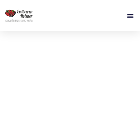
frische regionale
Erdbeeren selbst
pflücken oder
pflückfrisch kaufen
bei Erdbeeren