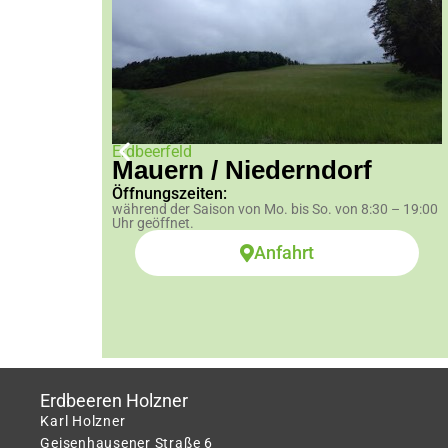
Erdbeerfeld
Mauern / Niederndorf
Öffnungszeiten:
während der Saison von Mo. bis So. von 8:30 – 19:00
Uhr geöffnet.
– 19:00
Anfahrt
Erdbeeren Holzner
Karl Holzner
Geisenhausener Straße 6