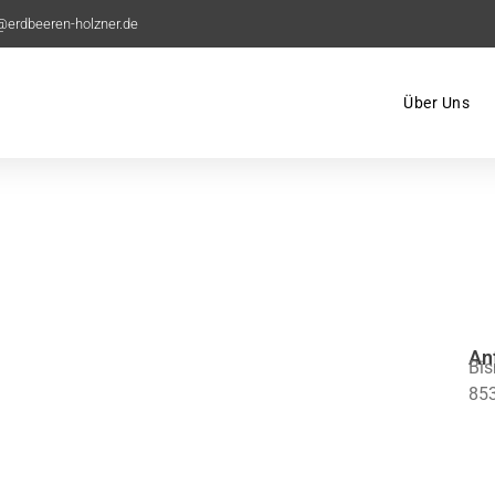
@erdbeeren-holzner.de
Über Uns
An
Bis
853