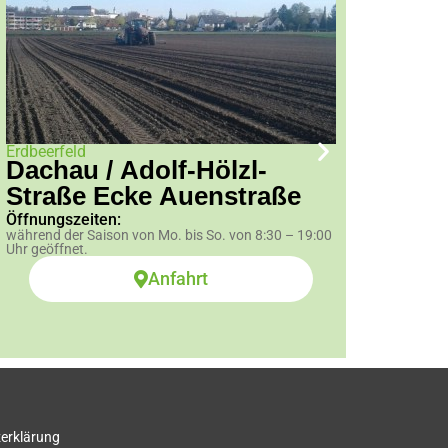
Erdbeerfeld
Dachau / Adolf-Hölzl-
Straße Ecke Auenstraße
Himbee
Pfa
Öffnungszeiten:
Öffnun
während der Saison von Mo. bis So. von 8:30 – 19:00
während
Uhr geöffnet.
Uhr geö
Anfahrt
erklärung